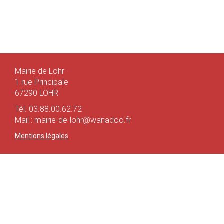
Mairie de Lohr
1 rue Principale
67290 LOHR
Tél. 03.88.00.62.72
Mail : mairie-de-lohr@wanadoo.fr
Mentions légales